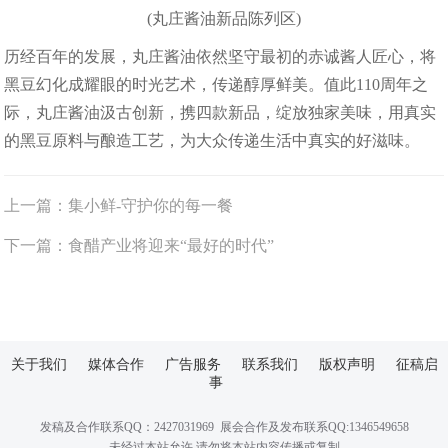
(丸庄酱油新品陈列区)
历经百年的发展，丸庄酱油依然坚守最初的赤诚酱人匠心，将
黑豆幻化成耀眼的时光艺术，传递醇厚鲜美。值此110周年之
际，丸庄酱油汲古创新，携四款新品，绽放独家美味，用真实
的黑豆原料与酿造工艺，为大众传递生活中真实的好滋味。
上一篇：
集小鲜-守护你的每一餐
下一篇：
食醋产业将迎来“最好的时代”
关于我们
媒体合作
广告服务
联系我们
版权声明
征稿启
事
发稿及合作联系QQ：2427031969 展会合作及发布联系QQ:1346549658
未经过本站允许,请勿将本站内容传播或复制