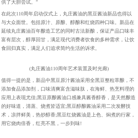
供了大胆尝试。”
在此次110周年启动仪式上，丸庄酱油的黑豆酱油新品也得以
与大众面世。包括原汁、原酿、醇酿和红烧四种口味。新品在
延续丸庄酱油百年酿造工艺的同时古法新酿，保证产品口味丰
富有层次，醇厚回甘，满足现代消费者饮食的多种需求，让饮
食回归真实，满足人们追求简约生活的诉求。
(丸庄酱油110周年艺术装置及时光廊)
值得一提的是，新品中黑豆原汁酱油采用全黑豆整粒萃酿，不
添加食品添加剂，口味清爽富含滋味肽，在海鲜、热烹料理的
应用上表现尤佳;黑豆原酿酱油口感兼具酱香醇香，是天然酿造
的好味道，清蒸、烧煮皆适宜;黑豆醇酿酱油采用二次发酵技
术，凉拌鲜美，热炒醇香;黑豆红烧酱油是上色、焖煮的行家，
用它烧肉倍香，红亮不黑，一步到味!