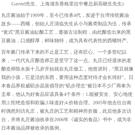
Gavriel先生、上海浦东香格里拉中餐总厨高晓生先生)
丸庄酱油始于1909年，至今已传承4代，发迹于台湾传统酱油
故乡——西螺，创始人庄清临先生从小与酱类制品为伍，传承
“瓮式”黑豆酱油缸酿工艺，遵循古法制程，由此酿造出来的黑
豆酱油，口感醇厚，鲜味独特，成为具有代表性的西螺特产。
百年酱门传承下来的不止是工艺，还有匠心。一个多世纪以
来，一代代丸庄酿造师正是坚守了这一点。丸庄已经退休的老
酿造师陈永振十几岁开始就在丸庄做工，他曾讲到，“黑豆就像
我的小孩，它是活的东西，要用这种态度对待才会长得好”。日
本食品界权威矶步晶策倡导的“矶步理念”被日本不少厂商奉为
圭皋，他认为好食品应该具备4个条件：1.能被安全、安心地使
用;2.拒绝造假和欺骗;3.味道好;4.价格合理。2005年他去往台南
时偶然到访丸庄，被丸庄的工艺和精神所折服，此后他多次访
台，并将丸庄酱油收录在2006年《诚实的食品》书中，成为非
日本酱油品牌被收录的孤例。